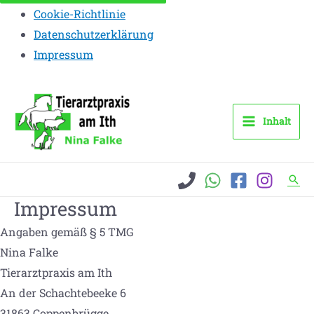
Cookie-Richtlinie
Datenschutzerklärung
Impressum
Inhalt
Suc
Impressum
Angaben gemäß § 5 TMG
Nina Falke
Tierarztpraxis am Ith
An der Schachtebeeke 6
31863 Coppenbrügge